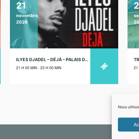
21
novembre
se
2026
2
ILYES DJADEL – DÉJÀ – PALAIS DES GLACES, PARIS – 21/11/2026
21 H 00 MIN - 23 H 00 MIN
21
Nous utiliso
Ac