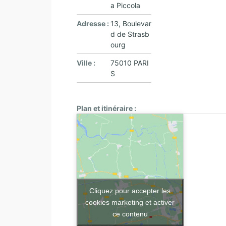
a Piccola
Adresse :
13, Boulevar
d de Strasb
ourg
Ville :
75010 PARI
S
Plan et itinéraire :
Cliquez pour accepter les
cookies marketing et activer
ce contenu