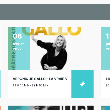
06
1
février
jui
2027
2
VÉRONIQUE GALLO – LA VRAIE VIE – THÉÂTRE DES MATHURINS, PARIS – 06/02/2027
19 H 00 MIN - 22 H 00 MIN
20