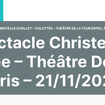
RISTELLE CHOLLET – CULOTTÉE – THÉÂTRE DE LA TOUR EIFFEL, P
tacle Christe
ée – Théâtre D
aris – 21/11/