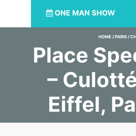
ONE MAN SHOW
HOME
/
PARIS
/
CH
Place Spec
– Culott
Eiffel, P