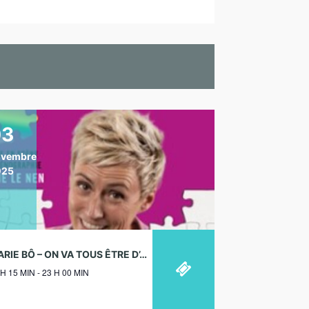
03
ovembre
025
MARIE BÔ – ON VA TOUS ÊTRE D’ACCORD… OU PAS – LE POINT VIRGULE, PARIS – 03/11/2025
 H 15 MIN - 23 H 00 MIN