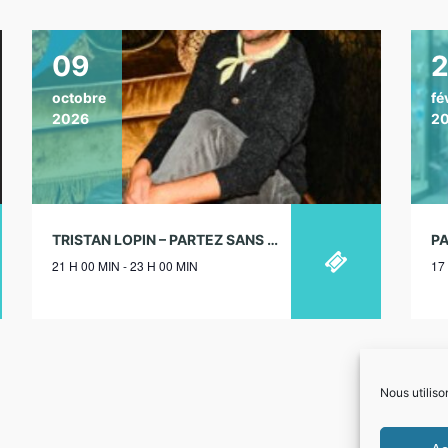
09
octobre
fé
2026
2
TRISTAN LOPIN – PARTEZ SANS MOI, JE VOUS REJOINS – THÉÂTRE DE L’OEUVRE, PARIS – 09/10/2026
21 H 00 MIN - 23 H 00 MIN
17
Nous utiliso